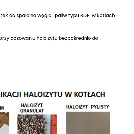
tek do spalania węgla i paliw typu RDF w kotłach
przy dozowaniu haloizytu bezpośrednio do