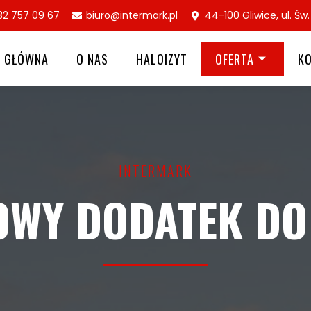
32 757 09 67
biuro@intermark.pl
44-100 Gliwice, ul. Św
A GŁÓWNA
O NAS
HALOIZYT
OFERTA
K
INTERMARK
OWY DODATEK DO