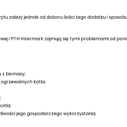
u zależy jednak od doboru ilości tego dodatku i sposobu 
Kotłowej i PTH Intermark zajmują się tymi problemami od po
 z biomasy;
i ogrzewalnych kotła;
;
otła;
ożliwości jego gospodarczego wykorzystania;