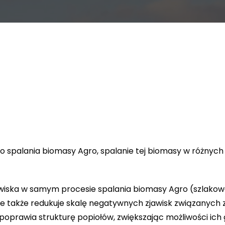
 do spalania biomasy Agro, spalanie tej biomasy w różny
awiska w samym procesie spalania biomasy Agro (szlakow
 ale także redukuje skalę negatywnych zjawisk związanyc
z poprawia strukturę popiołów, zwiększając możliwości i